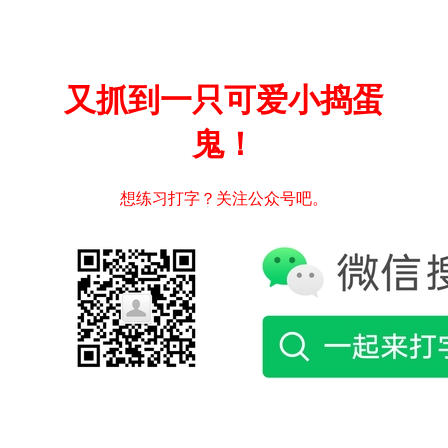
又抓到一只可爱小捣蛋
鬼！
想练习打字？关注公众号吧。