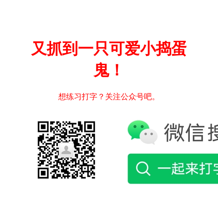
又抓到一只可爱小捣蛋
鬼！
想练习打字？关注公众号吧。