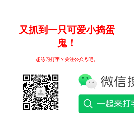
又抓到一只可爱小捣蛋
鬼！
想练习打字？关注公众号吧。