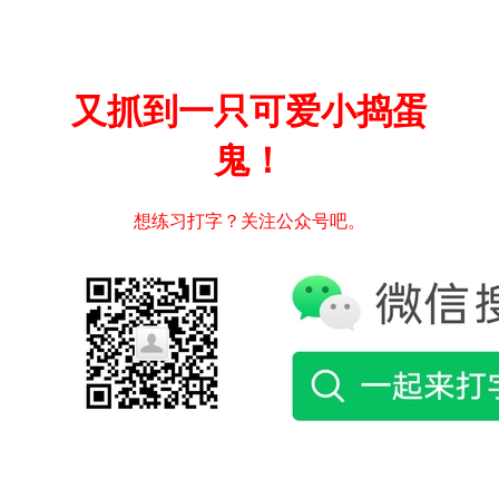
又抓到一只可爱小捣蛋
鬼！
想练习打字？关注公众号吧。