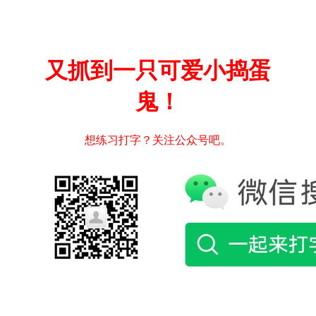
又抓到一只可爱小捣蛋
鬼！
想练习打字？关注公众号吧。