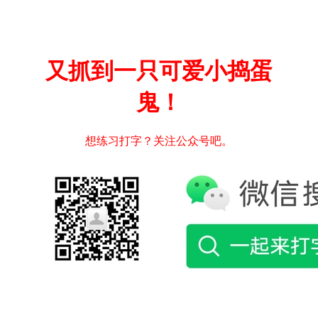
又抓到一只可爱小捣蛋
鬼！
想练习打字？关注公众号吧。