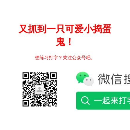
又抓到一只可爱小捣蛋
鬼！
想练习打字？关注公众号吧。