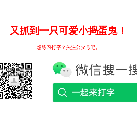
又抓到一只可爱小捣蛋鬼！
想练习打字？关注公众号吧。