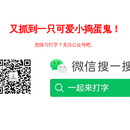
又抓到一只可爱小捣蛋鬼！
想练习打字？关注公众号吧。