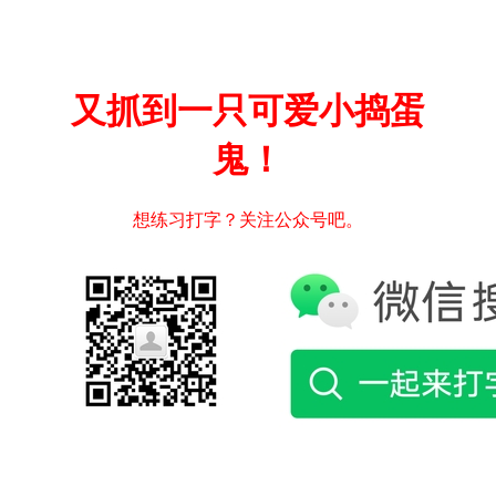
又抓到一只可爱小捣蛋
鬼！
想练习打字？关注公众号吧。