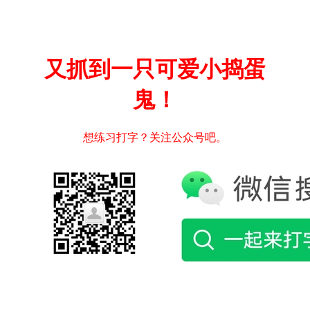
又抓到一只可爱小捣蛋
鬼！
想练习打字？关注公众号吧。