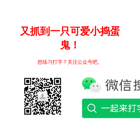
又抓到一只可爱小捣蛋
鬼！
想练习打字？关注公众号吧。