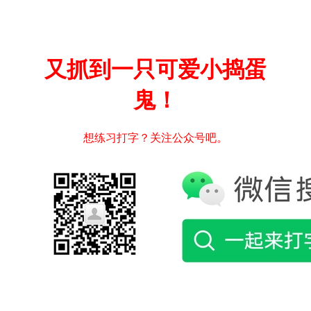
又抓到一只可爱小捣蛋
鬼！
想练习打字？关注公众号吧。