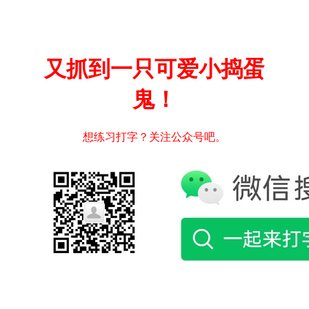
又抓到一只可爱小捣蛋
鬼！
想练习打字？关注公众号吧。