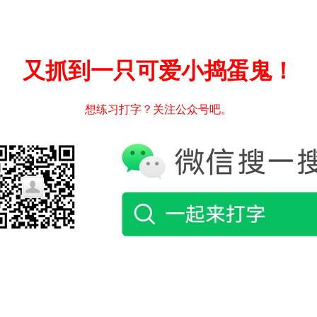
又抓到一只可爱小捣蛋鬼！
想练习打字？关注公众号吧。