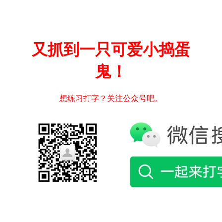
又抓到一只可爱小捣蛋
鬼！
想练习打字？关注公众号吧。