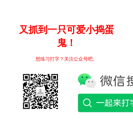
又抓到一只可爱小捣蛋
鬼！
想练习打字？关注公众号吧。