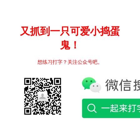
又抓到一只可爱小捣蛋
鬼！
想练习打字？关注公众号吧。