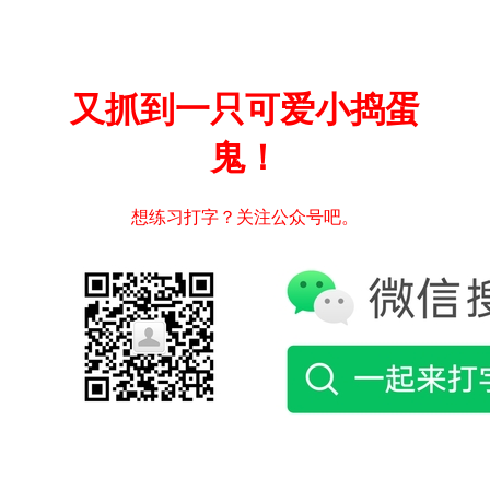
又抓到一只可爱小捣蛋
鬼！
想练习打字？关注公众号吧。