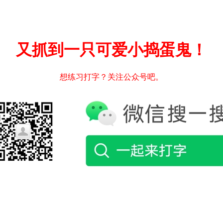
又抓到一只可爱小捣蛋鬼！
想练习打字？关注公众号吧。