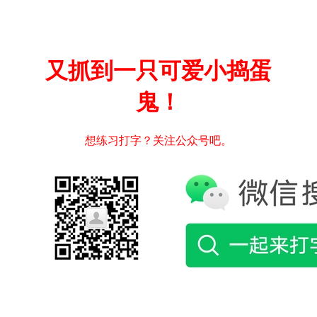
又抓到一只可爱小捣蛋
鬼！
想练习打字？关注公众号吧。