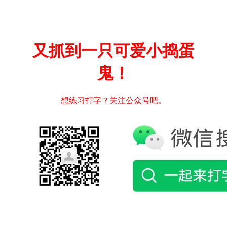
又抓到一只可爱小捣蛋
鬼！
想练习打字？关注公众号吧。