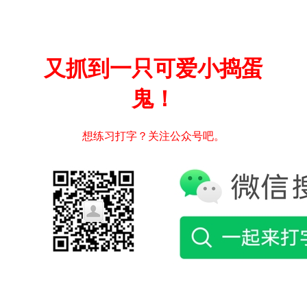
又抓到一只可爱小捣蛋
鬼！
想练习打字？关注公众号吧。