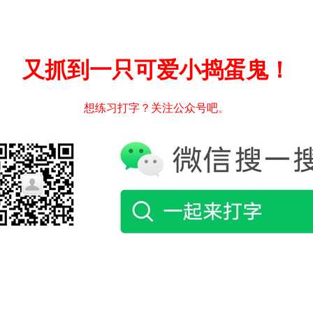
又抓到一只可爱小捣蛋鬼！
想练习打字？关注公众号吧。