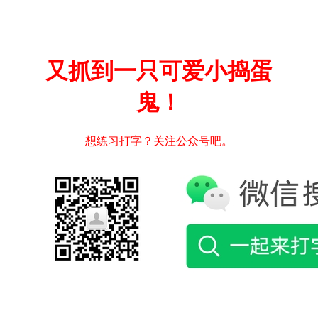
又抓到一只可爱小捣蛋
鬼！
想练习打字？关注公众号吧。