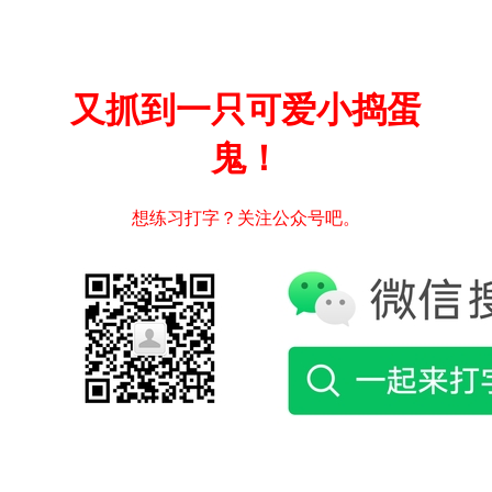
又抓到一只可爱小捣蛋
鬼！
想练习打字？关注公众号吧。