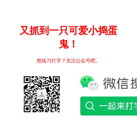
又抓到一只可爱小捣蛋
鬼！
想练习打字？关注公众号吧。