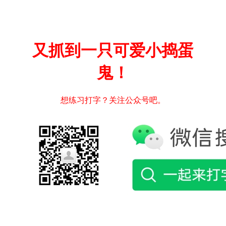
又抓到一只可爱小捣蛋
鬼！
想练习打字？关注公众号吧。