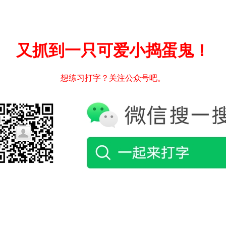
又抓到一只可爱小捣蛋鬼！
想练习打字？关注公众号吧。