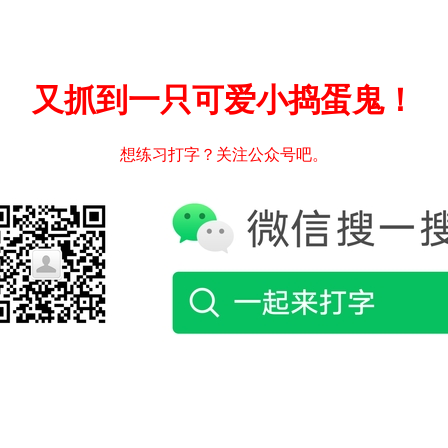
又抓到一只可爱小捣蛋鬼！
想练习打字？关注公众号吧。