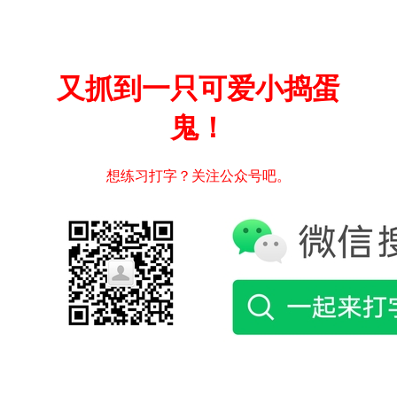
又抓到一只可爱小捣蛋
鬼！
想练习打字？关注公众号吧。