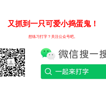
又抓到一只可爱小捣蛋鬼！
想练习打字？关注公众号吧。