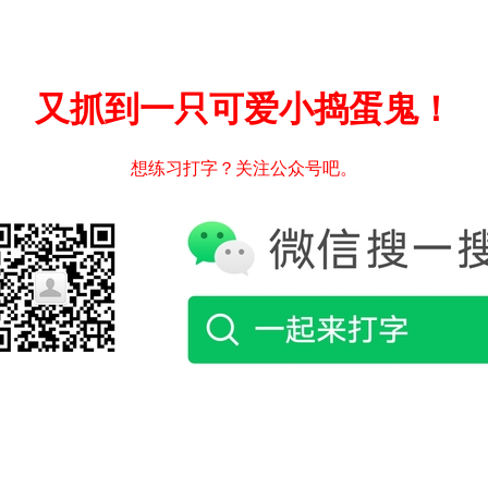
又抓到一只可爱小捣蛋鬼！
想练习打字？关注公众号吧。