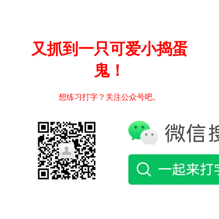
又抓到一只可爱小捣蛋
鬼！
想练习打字？关注公众号吧。