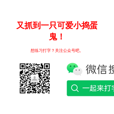
又抓到一只可爱小捣蛋
鬼！
想练习打字？关注公众号吧。