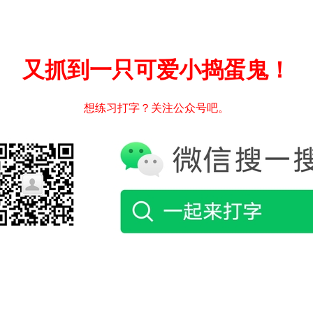
又抓到一只可爱小捣蛋鬼！
想练习打字？关注公众号吧。