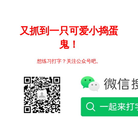
又抓到一只可爱小捣蛋
鬼！
想练习打字？关注公众号吧。