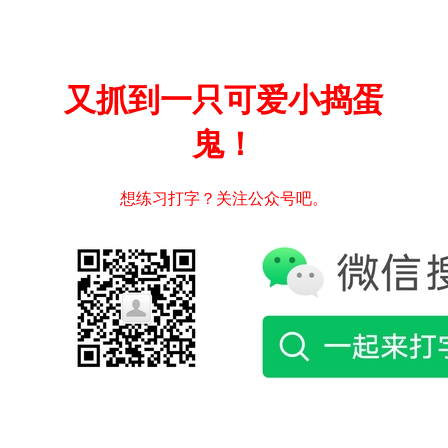
又抓到一只可爱小捣蛋
鬼！
想练习打字？关注公众号吧。