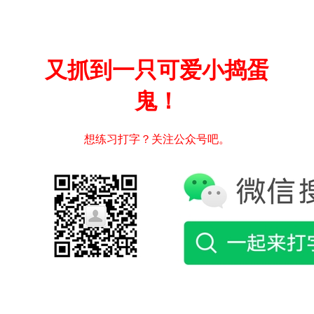
又抓到一只可爱小捣蛋
鬼！
想练习打字？关注公众号吧。