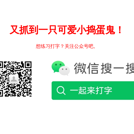
又抓到一只可爱小捣蛋鬼！
想练习打字？关注公众号吧。