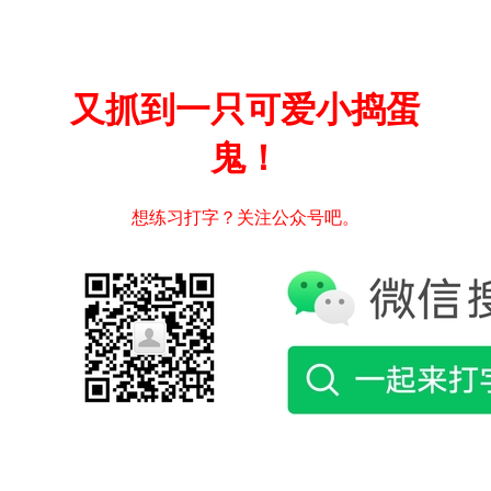
又抓到一只可爱小捣蛋
鬼！
想练习打字？关注公众号吧。