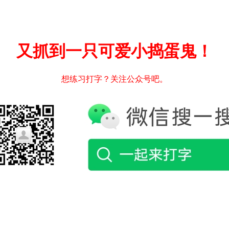
又抓到一只可爱小捣蛋鬼！
想练习打字？关注公众号吧。