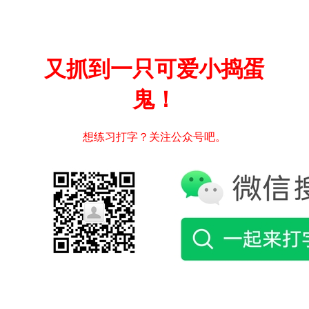
又抓到一只可爱小捣蛋
鬼！
想练习打字？关注公众号吧。