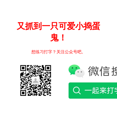
又抓到一只可爱小捣蛋
鬼！
想练习打字？关注公众号吧。