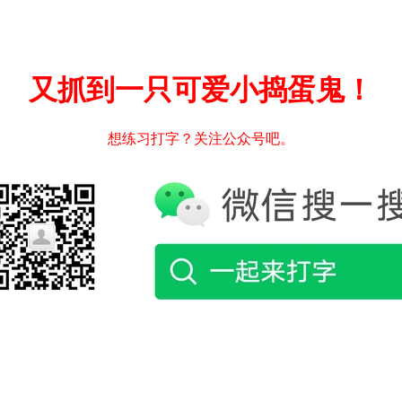
又抓到一只可爱小捣蛋鬼！
想练习打字？关注公众号吧。