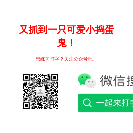
又抓到一只可爱小捣蛋
鬼！
想练习打字？关注公众号吧。