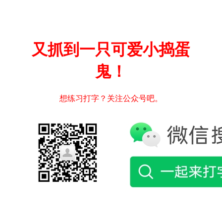
又抓到一只可爱小捣蛋
鬼！
想练习打字？关注公众号吧。