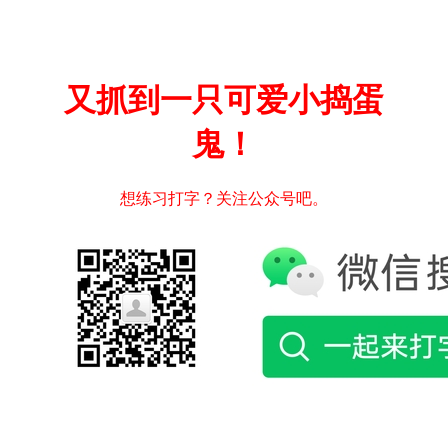
又抓到一只可爱小捣蛋
鬼！
想练习打字？关注公众号吧。