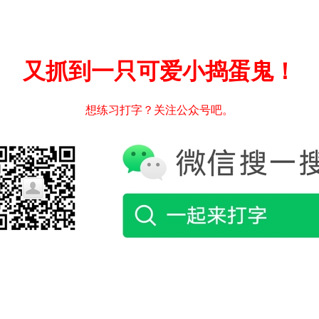
又抓到一只可爱小捣蛋鬼！
想练习打字？关注公众号吧。