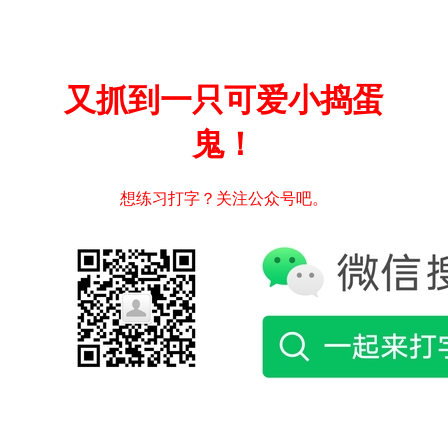
又抓到一只可爱小捣蛋
鬼！
想练习打字？关注公众号吧。